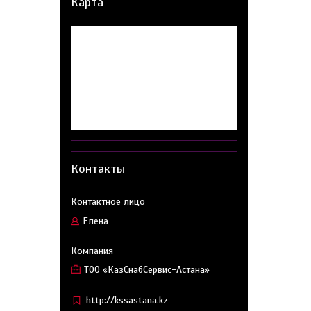
Карта
Контакты
Елена
ТОО «КазСнабСервис-Астана»
http://kssastana.kz