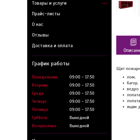
Товары и услуги
Прайс-листы
О нас
Отзывы
Доставка и оплата
Описан
График работы
Щит пожарн
Понедельник
09:00
17:30
лом,
багор,
Вторник
09:00
17:30
ведро 
Среда
09:00
17:30
лопата
лопата
Четверг
09:00
17:30
ящик д
Пятница
09:00
17:30
Суббота
Выходной
Воскресенье
Выходной