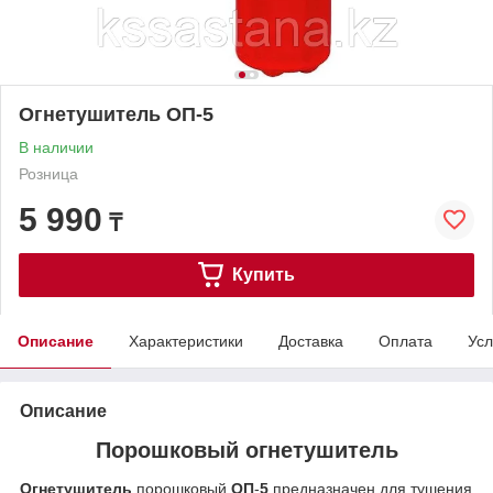
Огнетушитель ОП-5
В наличии
Розница
5 990
₸
Купить
Описание
Характеристики
Доставка
Оплата
Усл
Описание
Порошковый огнетушитель
Огнетушитель
порошковый
ОП
-
5
предназначен для тушения