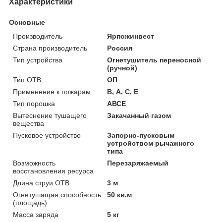
Характеристики
Основные
Производитель
Ярпожинвест
Страна производитель
Россия
Тип устройства
Огнетушитель переносной
(ручной)
Тип ОТВ
ОП
Применение к пожарам
В, А, С, Е
Тип порошка
АВСЕ
Вытеснение тушащего
Закачанный газом
вещества
Пусковое устройство
Запорно-пусковым
устройством рычажного
типа
Возможность
Перезаряжаемый
восстановления ресурса
Длина струи ОТВ
3 м
Огнетушащая способность
50 кв.м
(площадь)
Масса заряда
5 кг