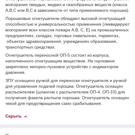
возгорания твердых, жидких и газообразных веществ (класса
А,В,С или В,С в зависимости от типа применяемого порошка).
Порошковые огнетушители обладают высокой огнетушащей
способностью и универсальностью применения (ликвидируют
возгорания всех классов пожара А,В, С, Е) на промышленных
предприятиях, складах, торговых павильонах, паркингах,
объектах здравоохранения, учреждениях образования,
транспортных средствах.
Огнетушитель переносной ОП-5 состоит из корпуса,
наполненного огнетушащим веществом. На горловине
закреплено запорно-пусковое устройство с индикатором
давления.
ЗПУ оснащено ручкой для переноски огнетушителя и ручкой
для управления подачей порошка. Огнетушитель оснащен
распылителем (шлангом с распылителем ОП-4..ОП-10) для
получения факела распыла порошка. Огнетушитель оснащен
чекой для предотвращения само срабатывания.
Скрыть