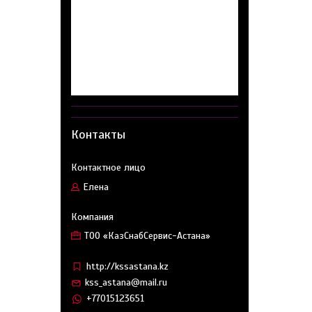
Контакты
Елена
ТОО «КазСнабСервис-Астана»
http://kssastana.kz
kss_astana@mail.ru
+77015123651